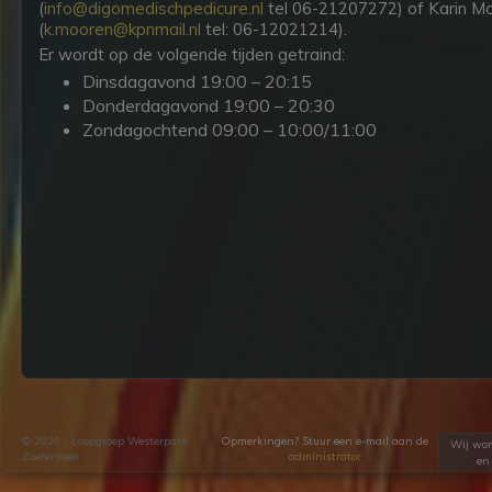
(
info@digomedischpedicure.nl
tel 06-21207272) of Karin M
(
k.mooren@kpnmail.nl
tel: 06-12021214).
Er wordt op de volgende tijden getraind:
Dinsdagavond 19:00 – 20:15
Donderdagavond 19:00 – 20:30
Zondagochtend 09:00 – 10:00/11:00
© 2026 - Loopgroep Westerpark
Opmerkingen? Stuur een e-mail aan de
Wij wor
Zoetermeer
administrator
e