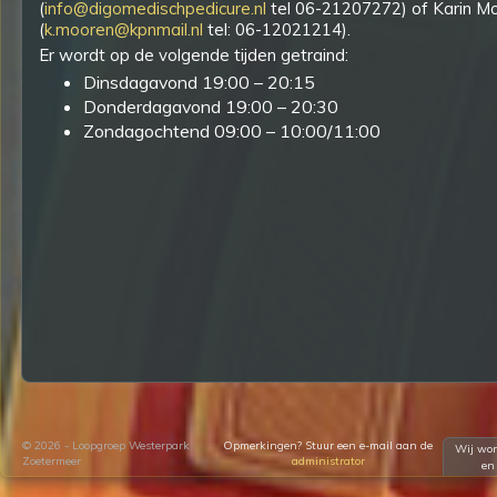
(
info@digomedischpedicure.nl
tel 06-21207272) of Karin M
(
k.mooren@kpnmail.nl
tel: 06-12021214).
Er wordt op de volgende tijden getraind:
Dinsdagavond 19:00 – 20:15
Donderdagavond 19:00 – 20:30
Zondagochtend 09:00 – 10:00/11:00
© 2026 - Loopgroep Westerpark
Opmerkingen? Stuur een e-mail aan de
Wij wor
Zoetermeer
administrator
e